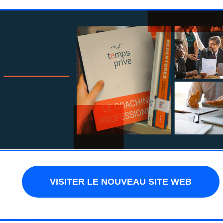
1-2j
La prise de parole en public
Prendre la parole en public pour
diriger une réunion, animer une
conférence, intervenir dans un
débat, présenter des objectifs,
votre travail, peuvent être
source de difficulté, voire de
stress.
VISITER LE NOUVEAU SITE WEB
DÉCOUVRIR LA
FORMATION